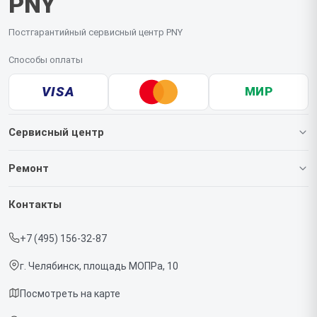
PNY
Постгарантийный сервисный центр PNY
Способы оплаты
VISA
МИР
Сервисный центр
О нашем сервисе
Ремонт
Гарантия
Видеокарт
Контакты
Прайс-лист
+7 (495) 156-32-87
Срочный ремонт
г. Челябинск, площадь МОПРа, 10
Доставка и способы оплаты
Посмотреть на карте
Диагностика