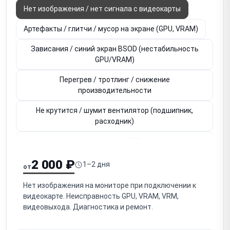
Нет изображения / нет сигнала с видеокарты
Артефакты / глитчи / мусор на экране (GPU, VRAM)
Зависания / синий экран BSOD (нестабильность
GPU/VRAM)
Перегрев / тротлинг / снижение
производительности
Не крутится / шумит вентилятор (подшипник,
расходник)
Не определяется в системе (PCIe-слот, контакты,
BIOS)
2 000 ₽
1–2 дня
от
Не работает видеовыход HDMI / DisplayPort (один из
портов)
Нет изображения на мониторе при подключении к
видеокарте. Неисправность GPU, VRAM, VRM,
Вздулись / неисправны конденсаторы на плате
видеовыхода. Диагностика и ремонт.
Потеря контакта GPU / необходим рибол (BGA-чип)