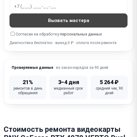
Неисправен чип VRAM (видеопамять, артефакты,
ошибки)
Вызвать мастера
Не работает разъём питания PCIe (6/8-pin, 12VHPWR
16-pin)
Согласен на обработку
персональных данных
Диагностика бесплатно · выезд 0 ₽ · оплата после ремонта
Неисправна VRM / фаза питания (нестабильность,
не включается)
Слетел / повреждён BIOS видеокарты (не
из заказ-нарядов за 90 дней
Проверяемые данные
включается, нет изображения)
Повреждён / деформирован радиатор / кулер (от
21%
3–4 дня
5 264 ₽
падения)
ремонтов в день
медианный срок
средний чек, 90
обращения
работ
дней
Физическое повреждение / сломан PCIe-разъём
(надлом платы)
Неисправна плата (GPU, VRM, VRAM — комплексный
отказ)
Стоимость ремонта видеокарты